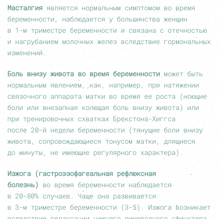
Масталгия
является нормальным симптомом во время
беременности, наблюдается у большинства женщин
в
1-м
триместре беременности и связана с отечностью
и нагрубанием молочных желез вследствие гормональных
изменений.
Боль внизу живота во время беременности
может быть
нормальным явлением, как, например, при натяжении
связочного аппарата матки во время ее роста (ноющие
боли или внезапная колющая боль внизу живота) или
при тренировочных схватках Брекстона-Хиггса
после
20-й
недели беременности (тянущие боли внизу
живота, сопровождающиеся тонусом матки, длящиеся
до минуты, не имеющие регулярного характера).
Изжога (гастроэзофагеальная рефлюксная
болезнь)
во время беременности наблюдается
в
20-80%
случаев. Чаще она развивается
в
3-м
триместре беременности
(3-5).
Изжога возникает
вследствие релаксации нижнего пищеводного сфинктера,