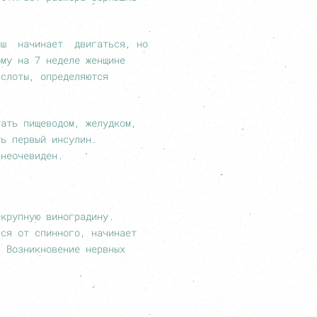
алыш начинает двигаться, но
ому на 7 неделе женщине
ислоты, определяются
тать пищеводом, желудком,
ть первый инсулин.
неочевиден.
екрупную виноградину.
лся от спинного, начинает
. Возникновение нервных