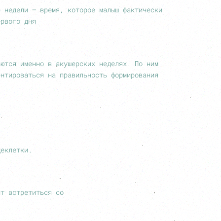
е недели – время, которое малыш фактически
ервого дня
аются именно в акушерских неделях. По ним
ентироваться на правильность формирования
цеклетки.
ит встретиться со