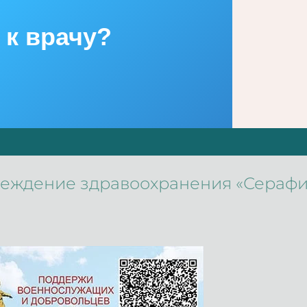
 к врачу?
реждение здравоохранения «Сераф