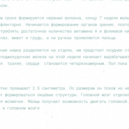
соли.
ем сроке формируются нервные волокна, концу 7 недели м
лекторно. Начинается формирование органов зрения, поэт
отреблять достаточное количество витамина А и фолиевой к
глаз, живот и грудь, а на ручках проявляются пальцы.
нная кишка разделяется на отделы, им предстоит позднее с
 поджелудочная железа на этой неделе начинает вырабатыва
ся трахея, сердце становится четырехкамерным. Пол пока 
ютки превышает 2.5 сантиметра. По размерам он похож на н
ют формироваться лицевые структуры. Головной мозг отдели
ся мозжечок. Малыш получает возможность двигать головкой
в в головном мозге