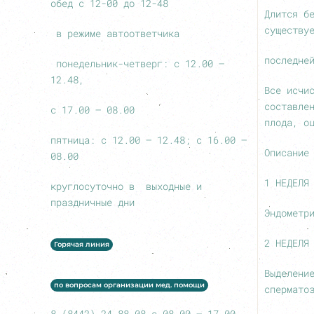
обед с 12-00 до 12-48
Длится б
существу
в режиме автоответчика
последне
понедельник-четверг: с 12.00 –
12.48,
Все исчи
составле
с 17.00 – 08.00
плода, о
пятница: с 12.00 – 12.48; с 16.00 –
Описание
08.00
1 НЕДЕЛЯ
круглосуточно в выходные и
праздничные дни
Эндометр
2 НЕДЕЛЯ
Горячая линия
Выделени
по вопросам организации мед. помощи
спермато
8 (8442) 24-88-08 с 08.00 – 17.00