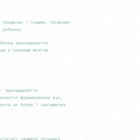
в пределах 1 грамма. Начинают
а ребенка.
ебенка закладывается
ным и спинным мозгом.
 – закладывается
чинается формирование рук,
цента не более 1 сантиметра
остигает размера зернышка