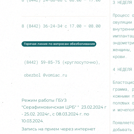
3 НЕДЕЛЯ
Процесс 
овуляции
8 (8442) 36-24-34 с 17.00 – 08.00
внутренн
импланта
эндометр
Горячая линия по вопросам обезболивания
женщины,
крови.
(8442) 59-85-75 (круглосуточно),
4 НЕДЕЛЯ
obezbol @vomiac.ru
Бластоци
грамма, 
кожными 
Режим работы ГБУЗ
половых 
"Серафимовичская ЦРБ" " 23.02.2024 г
и мочепо
- 25.02. 2024г., с 08.03.2024 г. по
10.03.2024
Появляет
Запись на прием через интернет
добывать