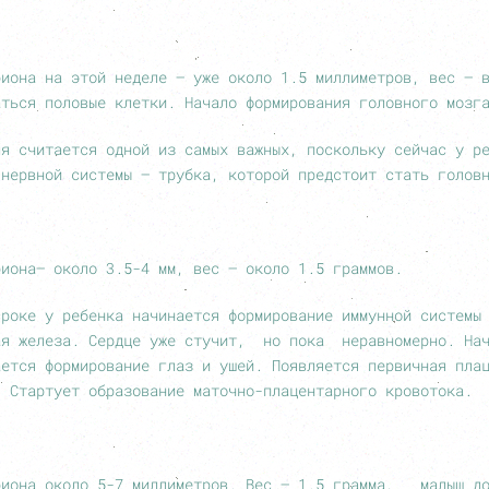
риона на этой неделе – уже около 1.5 миллиметров, вес – 
аться половые клетки. Начало формирования головного мозг
ля считается одной из самых важных, поскольку сейчас у р
 нервной системы – трубка, которой предстоит стать голов
риона– около 3.5-4 мм, вес – около 1.5 граммов.
сроке у ребенка начинается формирование иммунной системы
ая железа. Сердце уже стучит, но пока неравномерно. На
ается формирование глаз и ушей. Появляется первичная пла
. Стартует образование маточно-плацентарного кровотока.
риона около 5-7 миллиметров. Вес – 1.5 грамма, малыш д