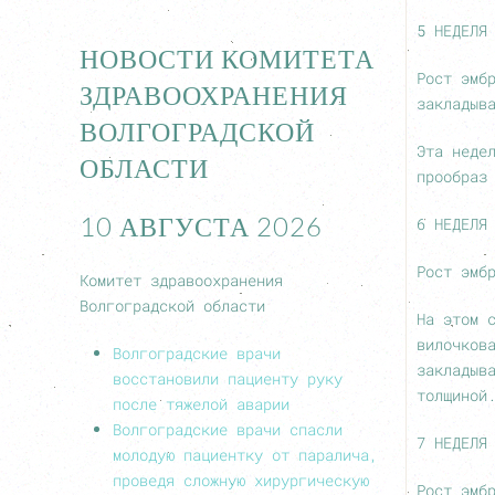
5 НЕДЕЛЯ
НОВОСТИ КОМИТЕТА
Рост эмб
ЗДРАВООХРАНЕНИЯ
закладыв
ВОЛГОГРАДСКОЙ
Эта неде
ОБЛАСТИ
прообраз
10 АВГУСТА 2026
6 НЕДЕЛЯ
Рост эмб
Комитет здравоохранения
Волгоградской области
На этом 
вилочков
Волгоградские врачи
закладыв
восстановили пациенту руку
толщиной
после тяжелой аварии
Волгоградские врачи спасли
7 НЕДЕЛЯ
молодую пациентку от паралича,
проведя сложную хирургическую
Рост эмб