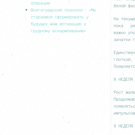
операцию
белой фа
Волгоградский психолог: «Мы
стараемся сформировать у
На текущ
будущих мам мотивацию к
пока реф
грудному вскармливанию»
важно уп
зачатки 
Единстве
глоткой,
Появляет
8 НЕДЕЛЯ
Рост мал
Продолжа
появлять
импульсо
9 НЕДЕЛЯ