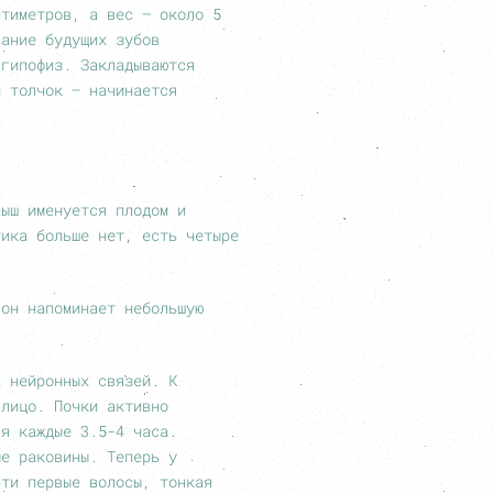
нтиметров, а вес – около 5
вание будущих зубов
 гипофиз. Закладываются
й толчок — начинается
лыш именуется плодом и
тика больше нет, есть четыре
 он напоминает небольшую
х нейронных связей. К
 лицо. Почки активно
ся каждые 3.5-4 часа.
ые раковины. Теперь у
сти первые волосы, тонкая