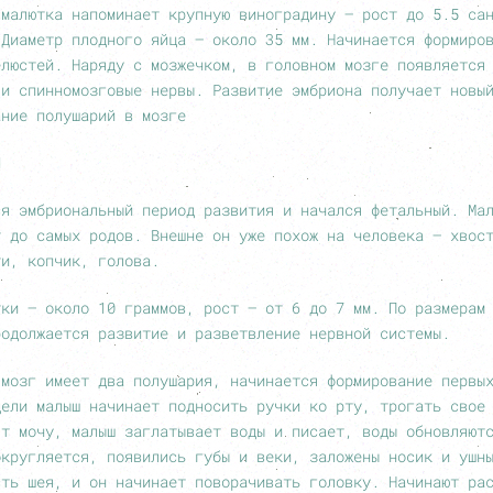
 малютка напоминает крупную виноградину – рост до 5.5 са
 Диаметр плодного яйца – около 35 мм. Начинается формиро
елюстей. Наряду с мозжечком, в головном мозге появляется
 и спинномозговые нервы. Развитие эмбриона получает новы
ание полушарий в мозге
Я
ся эмбриональный период развития и начался фетальный. Ма
т до самых родов. Внешне он уже похож на человека – хвос
ти, копчик, голова.
тки – около 10 граммов, рост – от 6 до 7 мм. По размерам
родолжается развитие и разветвление нервной системы.
 мозг имеет два полушария, начинается формирование первы
дели малыш начинает подносить ручки ко рту, трогать свое
ят мочу, малыш заглатывает воды и писает, воды обновляют
округляется, появились губы и веки, заложены носик и ушн
сть шея, и он начинает поворачивать головку. Начинают ра