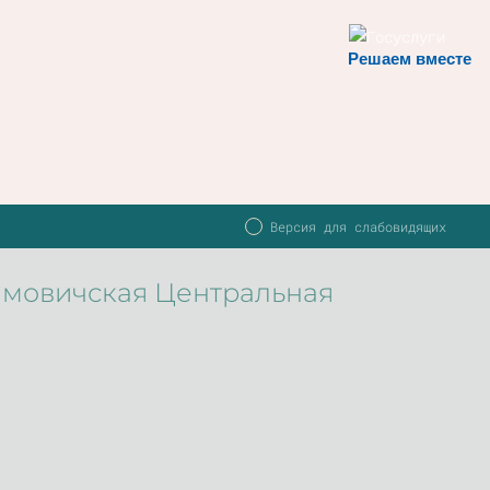
Решаем вместе
Версия для слабовидящих
имовичская Центральная