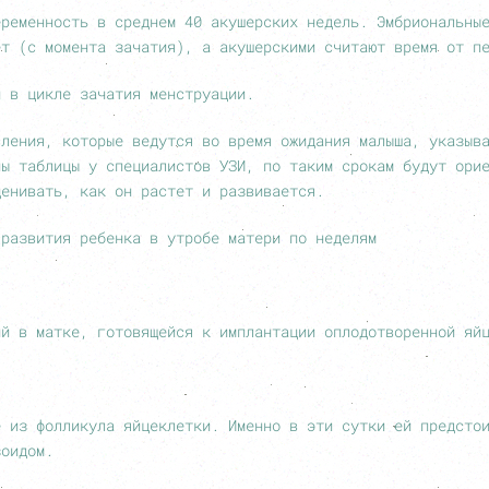
еременность в среднем 40 акушерских недель. Эмбриональны
ет (с момента зачатия), а акушерскими считают время от п
й в цикле зачатия менструации.
сления, которые ведутся во время ожидания малыша, указыв
ны таблицы у специалистов УЗИ, по таким срокам будут ори
ценивать, как он растет и развивается.
 развития ребенка в утробе матери по неделям
ий в матке, готовящейся к имплантации оплодотворенной яй
е из фолликула яйцеклетки. Именно в эти сутки ей предсто
зоидом.