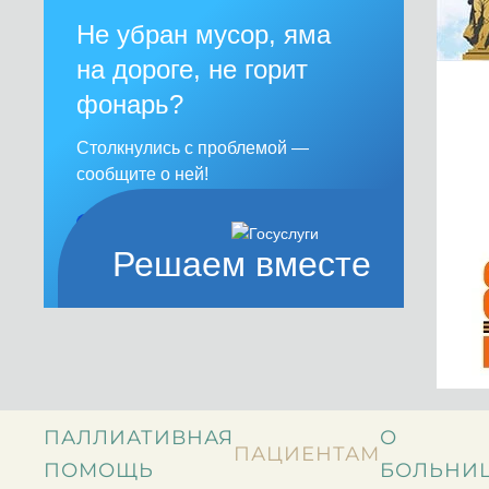
Не убран мусор, яма
на дороге, не горит
фонарь?
Столкнулись с проблемой —
сообщите о ней!
Сообщить о проблеме
Решаем вместе
ПАЛЛИАТИВНАЯ
О
ПАЦИЕНТАМ
ПОМОЩЬ
БОЛЬНИ