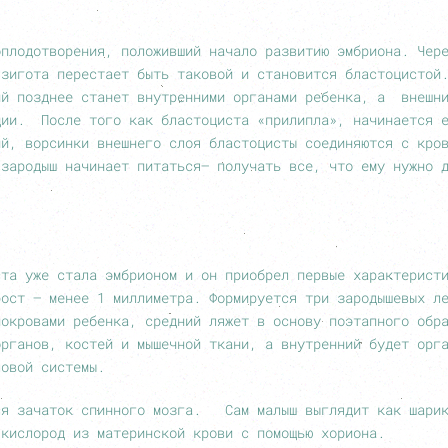
оплодотворения, положивший начало развитию эмбриона. Чер
 зигота перестает быть таковой и становится бластоцистой
ий позднее станет внутренними органами ребенка, а внешн
ции. После того как бластоциста «прилипла», начинается 
ий, ворсинки внешнего слоя бластоцисты соединяются с кро
 зародыш начинает питаться– получать все, что ему нужно 
ста уже стала эмбрионом и он приобрел первые характерист
рост – менее 1 миллиметра. Формируется три зародышевых
покровами ребенка, средний ляжет в основу поэтапного обр
органов, костей и мышечной ткани, а внутренний будет орг
ловой системы.
ся зачаток спинного мозга. Сам малыш выглядит как шар
 кислород из материнской крови с помощью хориона.