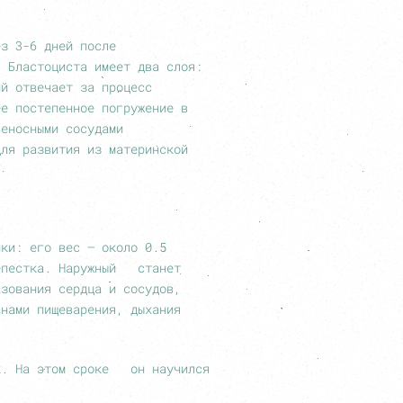
ез 3-6 дней после
. Бластоциста имеет два слоя:
ий отвечает за процесс
ее постепенное погружение в
веносными сосудами
для развития из материнской
ики: его вес – около 0.5
 лепестка. Наружный станет
азования сердца и сосудов,
анами пищеварения, дыхания
ик. На этом сроке он научился