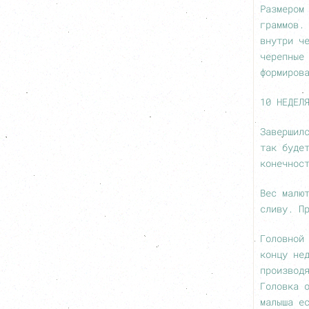
Размером
граммов.
внутри ч
черепные
формиров
10 НЕДЕЛ
Завершил
так буде
конечнос
Вес малю
сливу. П
Головной
концу не
производ
Головка 
малыша е