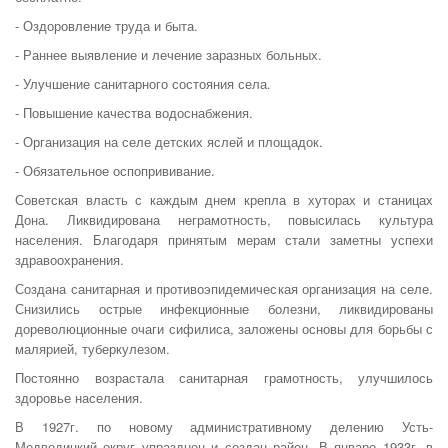
- Оздоровление труда и быта.
- Раннее выявление и лечение заразных больных.
- Улучшение санитарного состояния села.
- Повышение качества водоснабжения.
- Организация на селе детских яслей и площадок.
- Обязательное оспопрививание.
Советская власть с каждым днем крепла в хуторах и станицах
Дона. Ликвидирована неграмотность, повысилась культура
населения. Благодаря принятым мерам стали заметны успехи
здравоохранения.
Создана санитарная и противоэпидемическая организация на селе.
Снизились острые инфекционные болезни, ликвидированы
дореволюционные очаги сифилиса, заложены основы для борьбы с
малярией, туберкулезом.
Постоянно возрастала санитарная грамотность, улучшилось
здоровье населения.
В 1927г. по новому административному делению Усть-
Медведицкий округ упразднен и создан район. В январе 1933г. в