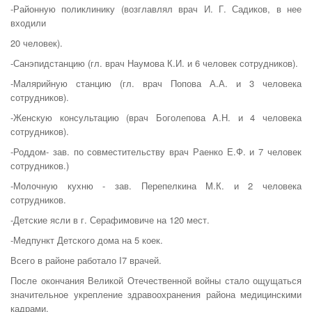
-Районную поликлинику (возглавлял врач И. Г. Садиков, в нее
входили
20 человек).
-Санэпидстанцию (гл. врач Наумова К.И. и 6 человек сотрудников).
-Малярийную станцию (гл. врач Попова А.А. и 3 человека
сотрудников).
-Женскую консультацию (врач Боголепова A.Н. и 4 человека
сотрудников).
-Роддом- зав. по совместительству врач Раенко Е.Ф. и 7 человек
сотрудников.)
-Молочную кухню - зав. Перепелкина M.К. и 2 человека
сотрудников.
-Детские ясли в г. Серафимовиче на 120 мест.
-Медпункт Детского дома на 5 коек.
Всего в районе работало I7 врачей.
После окончания Великой Отечественной войны стало ощущаться
значительное укрепление здравоохранения района медицинскими
кад­рами.