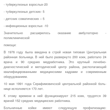
- туберкулезных взрослых-20
- туберкулезных детских- 5
- детских соматических – 5
- инфекционных взрослых -10
Значительно расширилось оказание амбулаторно -
поликлинической
помощи:
В 1976 году была введена в строй новая типовая Центральная
районная больница. В ней было развернуто 200 коек, работало 24
врача и 90 средних медработника. Это крупный лечебно-
диагностичес­кий и методический центр района, располагающий
квалифицирован­ными медицинскими кадрами и современным
оборудованием.
10 мая 1991 года Серафимовичской центральной районной боль­
нице исполняется 170 лет.
К этому времени в ней функционируют 215 коек, трудятся 39
врачей 152 средних медицинских работника.
Больничные койки имеют следующую профилизацию: