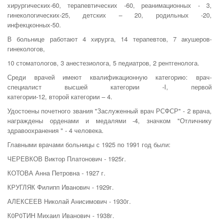
хирургических-60, терапевтических -60, реанимационных - 3,
гинекологических-25, детских – 20, родильных -20,
инфекцконных-50.
В больнице работают 4 хирурга, 14 терапевтов, 7 акушеров-
гинекологов,
10 стоматологов, 3 анестезиолога, 5 педиатров, 2 рентгенолога.
Среди врачей имеют квалификационную категорию: врач-
специалист высшей категории -I, первой
категории-12, второй категории – 4.
Удостоены почетного звания "Заслуженный врач РСФСР" - 2 врача,
награждены орденами и медалями -4, значком "Отличнику
здравоохране­ния " - 4 человека.
Главными врачами больницы с 1925 по 1991 год были:
ЧЕРЕВКОВ Виктор Платонович - 1925г.
КОТОВА Анна Петровна - 1927 г.
КРУГЛЯК Филипп Иванович - 1929г.
АЛЕКСЕЕВ Николай Анисимович - 1930г.
К0Р0ТИН Михаил Иванович - 1938г.