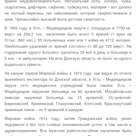
крайне неудовлетворительно. Натуральная оспа, холера, чума,
скарлатина, дифтерия, сифилис, туберкулез, малярия – вот далеко
не полный перечень тех заболеваний, которые свирепствовали в
крае. Чрезвычайно высокой была детская смертность.
В 1905 году в Усть – Медведицком округе с площадью в 7700 кв.
верст на 259,2 тыс. населения было всего 5 врачей (1 врач на
51тыс. 840 чел.), 55 больничных коек или 1 койка на 4712 человек.
Наибольшее удаление от врачей состояло от 80 до 120 верст. На
содержание одного больного тратилось 35 коп в день в больнице и
5 коп – в амбулатории. На всю Донскую область не было ни одного
родильного приюта.
На кануне первой Мировой войны в 1913 году, как видно из отчета
врачебного инспектора по Донской области, в Усть – Медведицком
округе сеть медицинских учреждений была такова: Усть –
Медведицкая окружная больница на 60 кроватей, Михайловская
земская окружная больница на 15 кроватей, Островский,
Березовский, Кременской, Глазуновский, Клетский, Краснокутский
приемные покои – по 5 кроватей в каждом.
Мировая война 1914 году, затем Гражданская война, резко
подорвали и без того слабые экономические устои, в том числе и
здравоохранение. Все мужское работоспособное население было