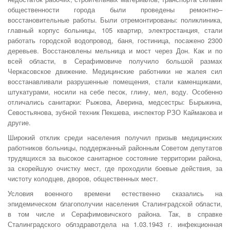
общественности города были проведены ремонтно–
восстановительные работы. Были отремонтированы: поликлиника,
главный корпус больницы, 105 квартир, электростанция, стали
работать городской водопровод, баня, гостиница, посажено 2300
деревьев. Восстановлены мельница и мост через Дон. Как и по
всей области, в Серафимовиче получило большой размах
Черкасовское движение. Медицинские работники не жалея сил
восстанавливали разрушенные помещения, стали каменщиками,
штукатурами, носили на себе песок, глину, мел, воду. Особенно
отличались санитарки: Рыжова, Аверина, медсестры: Бырыкина,
Севостьянова, зубной техник Пекшева, инспектор РЗО Каймакова и
другие.
Широкий отклик среди населения получил призыв медицинских
работников больницы, поддержанный районным Советом депутатов
трудящихся за высокое санитарное состояние территории района,
за скорейшую очистку мест, где проходили боевые действия, за
чистоту колодцев, дворов, общественных мест.
Условия военного времени естественно сказались на
эпидемическом благополучии населения Сталинградской области,
в том числе и Серафимовичского района. Так, в справке
Сталинградского облздравотдела на 1.03.1943 г. инфекционная