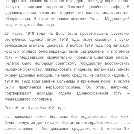
на фронтах, хозяйство пришло в упадок. Повсюду царил голод,
разруха, эпидемии заразных болезней (особенно тифа). В
здравоохранении нехватало медицинских кадров, медикаментов,
оборудования. В таких условиях оказался Усть – Медведицкий
округ и окружная больница.
23 марта 1918 года на Дону была провозглашена Советская
республика. Однако летом 1918 года, округ оказался в руках
белоказаков атамана Краснова. В ноябре 1919 года под натиском
красных отрядов белогвардейцы были разгромлены и в станице
Усть – Медведицкой окончательно победила Советская власть.
Нелегко было молодому советскому государству восстановить
народное хозяйство, ликвидировать эпидемии, налаживать заново
охрану здоровья народов. Не было средств, не хватало кадров. С
1918 по 1922 года многие больницы и приемные покои в округе
были практически неработоспособны. Об этом, например,
подтверждают доклады отдела здравоохранения Усть –
Медведицкого Исполкома.
Первый: от 19 декабря 1919 года.
«… приемные покои, больницы без медикаментов, без коек,
белья,продуктов для питания, без аптек и медработников…», «.. а
самое главное – без денежных средств». «.. В течение 3-х