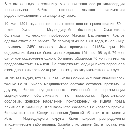
В этом же году в больницу была прислана сестра милосердия
(повивальная бабка), которая должна заниматься
родовспоможением в станице и хуторах.
10 мая 1891 года состоялось торжественное празднование 50 –
летия Усть – Медведицкой больницы. Смотритель
больницы, коллежский профессор Михаил Васильевич Козлов
сделал отчет о ее работе. За период 1841 по 1891 года, в больнице
лечилось 13450 человек. Ими проведено 211554 дня. На
содержание больных было израсходовано 161 тыс. 98 руб. 76 коп.
Суточное содержание одного больного обошлось 76 коп., из них на
продовольствие 14,4 коп. На содержание медицинского персонала
ежегодно тратилось 2200 руб., на покупку медикаментов 370 руб.
Из отчета видно, что за 50 лет число больничных коек увеличилось
только на 10, число медицинского состава осталось прежним, и
других, более существенных изменений в организации
медицинского обслуживания не произошло. Крестьянское
сословие, женское население, по–прежнему не имела права
лечиться в больнице, для казачьего сословия не хватало врачей,
больничных коек. Среди населения Донской области, в то числе и
Усть – Медведицкого округа, были широко распределены
эпидемические заболевания, борьба с которыми была поставлена