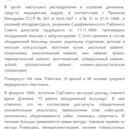
В целях наилучшего распределения и освоения денежных,
средств, медицинских кадров, в соответствии с Приказом
Минздрава СССР № 431 от 2410.1947 г. и № 51 от 27.01.1948г. и
указаний облздравотдела, решением Серафимовичского Районного
Совета депутатов трудя­щихся от 11.11.1950г. произведено
объединение больниц с амбулато­риями. С этого времени в состав
объединенной больницы вошли: родиль­ное отделение, детская и
женская консультация, молочная кухня, школь­ный кабинет,
поликлиника, онкологический кабинет, вен. кабинет, физио­
терапевтический кабинет, рентгеновский, туберкулезный кабинет,
зубной, зубопротезный кабинет, клинико-диагностическая
лаборатория.
Развернуто 100 коек. Работало 16 врачей и 38 человек среднего
меди­цинского персонала.
В феврале 1950г. исполком ГорСовета заслушал доклад главного
врача Дужеева: "О работе объединенной больницы". В нем
отмечено, что ее коллективом достигнуты определенные
положительные результаты: перевыполнен план койко-дней,
увеличилась оборачиваемость койки, снизилась смертность. В
лечении больных применяются новые методы: тканевая терапия по
методу Румянцева, пенициллинотерапия, лечение туберкулезных