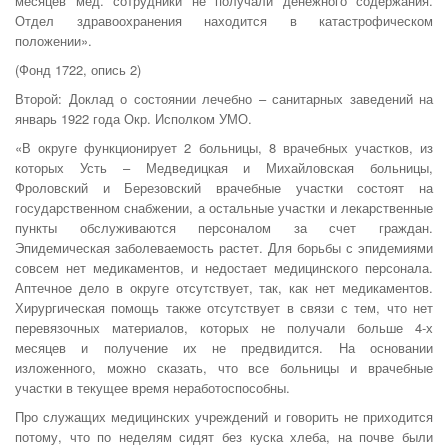
месяцев мед. сотрудники не получали денежного содержания.
Отдел здравоохранения находится в катастрофическом
положении».
(Фонд 1722, опись 2)
Второй: Доклад о состоянии лечебно – санитарных заведений на
январь 1922 года Окр. Исполком УМО.
«В округе функционирует 2 больницы, 8 врачебных участков, из
которых Усть – Медведицкая и Михайловская больницы,
Фроловский и Березовский врачебные участки состоят на
государственном снабжении, а остальные участки и лекарственные
пункты обслуживаются персоналом за счет граждан.
Эпидемическая заболеваемость растет. Для борьбы с эпидемиями
совсем нет медикаментов, и недостает медицинского персонала.
Аптечное дело в округе отсутствует, так, как нет медикаментов.
Хирургическая помощь также отсутствует в связи с тем, что нет
перевязочных материалов, которых не получали больше 4-х
месяцев и получение их не предвидится. На основании
изложенного, можно сказать, что все больницы и врачебные
участки в текущее время неработоспособны.
Про служащих медицинских учреждений и говорить не приходится
потому, что по неделям сидят без куска хлеба, на почве были