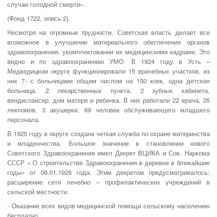
случаи голодной смерти».
(Фонд 1722, опись 2).
Несмотря на огромные трудности, Советская власть делает все
возможное в улучшении материального обеспечения органов
здравоохранения, укомплектовании их медицинскими кадрами. Это
видно и по здравоохранению УМО. В 1924 году в Усть –
Медведицком округе функционировали 15 врачебных участков, из
них 7- с больницами общим числом на 150 коек, одна детская
больница, 2 лекарственных пункта, 2 зубных кабинета,
вендиспансер, дом матери и ребенка. В них работали 22 врача, 35
лекпомов, 3 акушерки, 69 человек обслуживающего младшего
персонала.
В 1925 году в округе создана четкая служба по охране материнства
и младенчества. Большое значение в становлении нового
Советского Здравоохранения имел Декрет ВЦИКА и Сов. Наркома
СССР « О строительстве Здравоохранения в деревне в ближайшие
годы» от 06.01.1926 года. Этим декретом предусматривалось:
расширение сети лечебно – профилактических учреждений в
сельской местности.
- Оказание всех видов медицинской помощи сельскому населению
бесплатно.