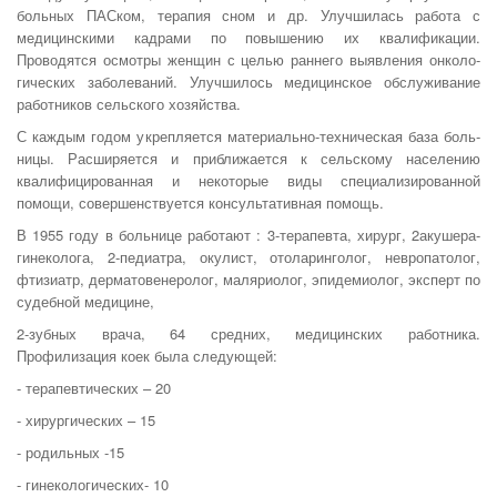
больных ПАСком, терапия сном и др. Улучшилась работа с
медицинскими кадрами по повышению их квалифи­кации.
Проводятся осмотры женщин с целью раннего выявления онколо­
гических заболеваний. Улучшилось медицинское обслуживание
работников сельского хозяйства.
С каждым годом укрепляется материально-техническая база боль­
ницы. Расширяется и приближается к сельскому населению
квалифици­рованная и некоторые виды специализированной
помощи, совершенст­вуется консультативная помощь.
В 1955 году в больнице работают : 3-терапевта, хирург, 2акушера-
гинеколога, 2-педиатра, окулист, отоларинголог, невропатолог,
фтизиатр, дерматовенеролог, маляриолог, эпидемиолог, эксперт по
судебной медицине,
2-зубных врача, 64 средних, медицинских работника.
Профилизация коек была следующей:
- терапевтических – 20
- хирургических – 15
- родильных -15
- гинекологических- 10