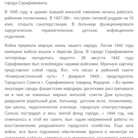
города Серафимовича.
В 1935 году в здании бывшей женской гимназии начала работать
районная поликлиника. В 1937-38гг. построен типовой роддом на 15
коек, открыта санэпидстанция. В больнице функционировали
хирургическое, терапевтическое, детское, инфекционное
отделения.
Война прервала мирную жизнь нашего народа. Летом 1942 года
немецкие войска вышли к берегам Дона. В городе Серафимовиче
гитлеровцы находились недолго. 26 августа 1942 года
Серафимович был освобожден нашими войсками. Мрачную картину
представлял собой город. Вот, что писал в районной газете
«Коммунистический путь» 7 февраля 1943г., председатель
Городского Совета г. Серафимовича товарищ Федоров: « Во время
оккупации города фашистские мародеры десятками расстреливали
ни в чем не повинных мирных жителей, сожгли Дом культуры,
разрушили родильный дом, больницу, детские ясли, поликлинику,
три школы, педагогическое училище, городскую электростанцию.
Сильно пострадал и весь жилой фонд города…» 1944 год, как
отмечалось в этой же газете, был годом напряженной работы по
восстановлению разрушенного городского хозяйства. Еще шла
война, все было подчинено обеспечению фронта и несмотря на
недостаток рабочих, строительных материалов, транспорта силами