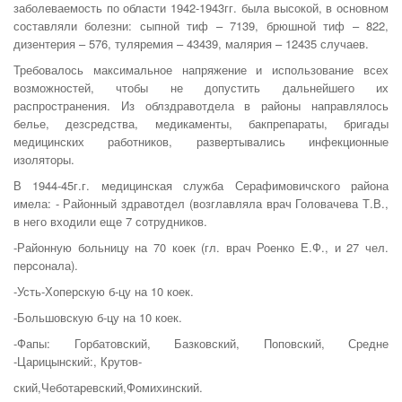
заболеваемость по области 1942-1943гг. была высокой, в основном
составляли болезни: сыпной тиф – 7139, брюшной тиф – 822,
дизентерия – 576, туляремия – 43439, малярия – 12435 случаев.
Требовалось максимальное напряжение и использование всех
возможностей, чтобы не допустить дальнейшего их
распространения. Из облздравотдела в районы направлялось
белье, дезсредства, медикаменты, бакпрепараты, бригады
медицинских работников, развертывались инфекционные
изоляторы.
В 1944-45г.г. медицинская служба Серафимовичского района
имела: - Районный здравотдел (возглавляла врач Головачева Т.В.,
в него вхо­дили еще 7 сотрудников.
-Районную больницу на 70 коек (гл. врач Роенко Е.Ф., и 27 чел.
персонала).
-Усть-Хоперскую б-цу на 10 коек.
-Большовскую б-цу на 10 коек.
-Фапы: Горбатовский, Базковский, Поповский, Средне
-Царицынский:, Крутов-
ский,Чеботаревский,Фoмихинский.