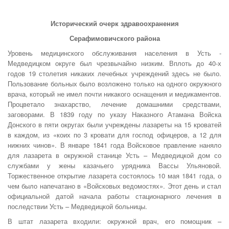
Исторический очерк здравоохранения
Серафимовичского района
Уровень медицинского обслуживания населения в Усть -
Медведицком округе был чрезвычайно низким. Вплоть до 40-х
годов 19 столетия никаких лечебных учреждений здесь не было.
Пользование больных было возложено только на одного окружного
врача, который не имел почти никакого оснащения и медикаментов.
Процветало знахарство, лечение домашними средствами,
заговорами. В 1839 году по указу Наказного Атамана Войска
Донского в пяти округах были учреждены лазареты на 15 кроватей
в каждом, из «коих по 3 кровати для господ офицеров, а 12 для
нижних чинов». В январе 1841 года Войсковое правление наняло
для лазарета в окружной станице Усть – Медведицкой дом со
службами у жены казачьего урядника Вассы Ульяновой.
Торжественное открытие лазарета состоялось 10 мая 1841 года, о
чем было напечатано в «Войсковых ведомостях». Этот день и стал
официальной датой начала работы стационарного лечения в
последствии Усть – Медведицкой больницы.
В штат лазарета входили: окружной врач, его помощник –