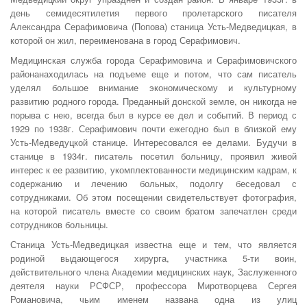
день семидесятилетия первого пролетарского писателя
Александра Серафимовича (Попова) станица Усть-Медведицкая, в
которой он жил, переименована в город Серафимович.
Медицинская служба города Серафимовича и Серафимовичского
районанаходилась на подъеме еще и потом, что сам писатель
уделял большое внимание экономическому и культурному
развитию родного города. Преданный донской земле, он никогда не
порыва с нею, всегда был в курсе ее дел и событий. В период с
1929 по 1938г. Серафимович почти ежегодно был в близкой ему
Усть-Медведуцкой станице. Интересовался ее делами. Будучи в
станице в 1934г. писатель посетил больницу, проявил живой
интерес к ее развитию, укомплектованности медицинским кадрам, к
содержанию и лечению больных, подолгу беседовал с
сотрудниками. Об этом посещении свидетельствует фотография,
на которой писатель вместе со своим братом запечатлен среди
сотрудников больницы.
Станица Усть-Медведицкая известна еще и тем, что является
родиной выдающегося хирурга, участника 5-ти воин,
действительного члена Академии медицинских наук, Заслуженного
деятеля науки РСФСР, профессора Миротворцева Сергея
Романовича, чьим именем названа одна из улиц