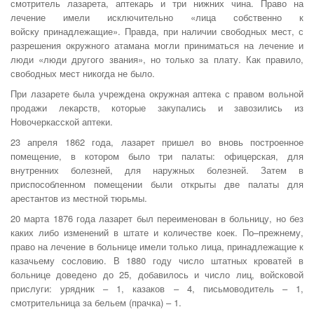
смотритель лазарета, аптекарь и три нижних чина. Право на
лечение имели исключительно «лица собственно к
войску принадлежащие». Правда, при наличии свободных мест, с
разрешения окружного атамана могли приниматься на лечение и
люди «люди другого звания», но только за плату. Как правило,
свободных мест никогда не было.
При лазарете была учреждена окружная аптека с правом вольной
продажи лекарств, которые закупались и завозились из
Новочеркасской аптеки.
23 апреля 1862 года, лазарет пришел во вновь построенное
помещение, в котором было три палаты: офицерская, для
внутренних болезней, для наружных болезней. Затем в
приспособленном помещении были открыты две палаты для
арестантов из местной тюрьмы.
20 марта 1876 года лазарет был переименован в больницу, но без
каких либо изменений в штате и количестве коек. По–прежнему,
право на лечение в больнице имели только лица, принадлежащие к
казачьему сословию. В 1880 году число штатных кроватей в
больнице доведено до 25, добавилось и число лиц, войсковой
прислуги: урядник – 1, казаков – 4, письмоводитель – 1,
смотрительница за бельем (прачка) – 1.