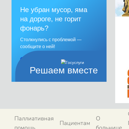
Не убран мусор, яма
на дороге, не горит
фонарь?
Столкнулись с проблемой —
сообщите о ней!
Сообщить о проблеме
Решаем вместе
Паллиативная
О
Пациентам
помощь
больнице