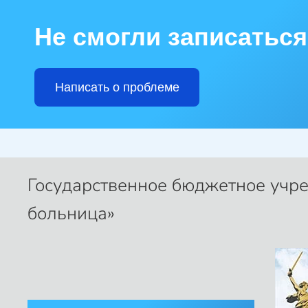
Не смогли записаться
Skip to main content
Написать о проблеме
Государственное бюджетное учр
больница»