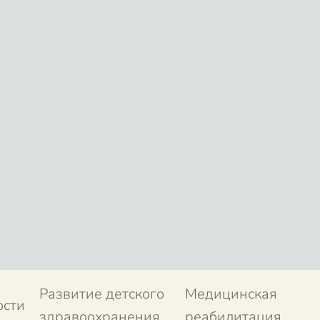
Развитие детского
Медицинская
ости
здравоохранения
реабилитация