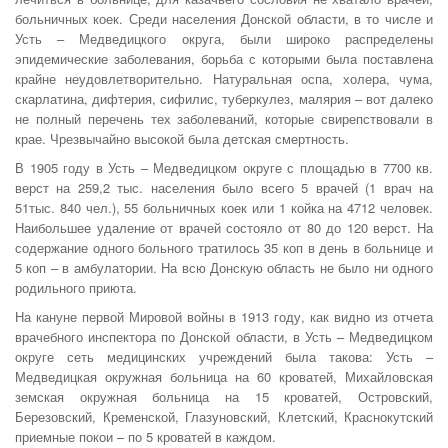
больничных коек. Среди населения Донской области, в то числе и
Усть – Медведицкого округа, были широко распределены
эпидемические заболевания, борьба с которыми была поставлена
крайне неудовлетворительно. Натуральная оспа, холера, чума,
скарлатина, дифтерия, сифилис, туберкулез, малярия – вот далеко
не полный перечень тех заболеваний, которые свирепствовали в
крае. Чрезвычайно высокой была детская смертность.
В 1905 году в Усть – Медведицком округе с площадью в 7700 кв.
верст на 259,2 тыс. населения было всего 5 врачей (1 врач на
51тыс. 840 чел.), 55 больничных коек или 1 койка на 4712 человек.
Наибольшее удаление от врачей состояло от 80 до 120 верст. На
содержание одного больного тратилось 35 коп в день в больнице и
5 коп – в амбулатории. На всю Донскую область не было ни одного
родильного приюта.
На кануне первой Мировой войны в 1913 году, как видно из отчета
врачебного инспектора по Донской области, в Усть – Медведицком
округе сеть медицинских учреждений была такова: Усть –
Медведицкая окружная больница на 60 кроватей, Михайловская
земская окружная больница на 15 кроватей, Островский,
Березовский, Кременской, Глазуновский, Клетский, Краснокутский
приемные покои – по 5 кроватей в каждом.