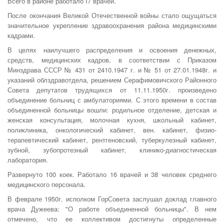
Всего в районе работало I7 врачей.
После окончания Великой Отечественной войны стало ощущаться
значительное укрепление здравоохранения района медицинскими
кад­рами.
В целях наилучшего распределения и освоения денежных,
средств, медицинских кадров, в соответствии с Приказом
Минздрава СССР № 431 от 2410.1947 г. и № 51 от 27.01.1948г. и
указаний облздравотдела, решением Серафимовичского Районного
Совета депутатов трудя­щихся от 11.11.1950г. произведено
объединение больниц с амбулато­риями. С этого времени в состав
объединенной больницы вошли: родиль­ное отделение, детская и
женская консультация, молочная кухня, школь­ный кабинет,
поликлиника, онкологический кабинет, вен. кабинет, физио­
терапевтический кабинет, рентгеновский, туберкулезный кабинет,
зубной, зубопротезный кабинет, клинико-диагностическая
лаборатория.
Развернуто 100 коек. Работало 16 врачей и 38 человек среднего
меди­цинского персонала.
В феврале 1950г. исполком ГорСовета заслушал доклад главного
врача Дужеева: "О работе объединенной больницы". В нем
отмечено, что ее коллективом достигнуты определенные