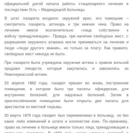
официальной датой начала работы стационарного лечения в
последствии Усть – Медведицкой больницы.
В штат лазарета входили: окружной врач, его помощник –
смотритель лазарета, аптекарь и три нижних чина. Право на
лечение имели исключительно «лица собственно к
войску принадлежащие». Правда, при наличии свободных мест, с
разрешения окружного атамана могли приниматься на лечение и
люди «люди другого звания», но только за плату. Как правило,
свободных мест никогда не было.
При лазарете была учреждена окружная аптека с правом вольной
продажи лекарств, которые закупались и завозились из
Новочеркасской аптеки.
23 апреля 1862 года, лазарет пришел во вновь построенное
помещение, в котором было три палаты: офицерская, для
внутренних болезней, для наружных болезней. Затем в
приспособленном помещении были открыты две палаты для
арестантов из местной тюрьмы.
20 марта 1876 года лазарет был переименован в больницу, но без
каких либо изменений в штате и количестве коек. По–прежнему,
право на лечение в больнице имели только лица, принадлежащие к
казачьему сословию. В 1880 году число штатных кроватей в