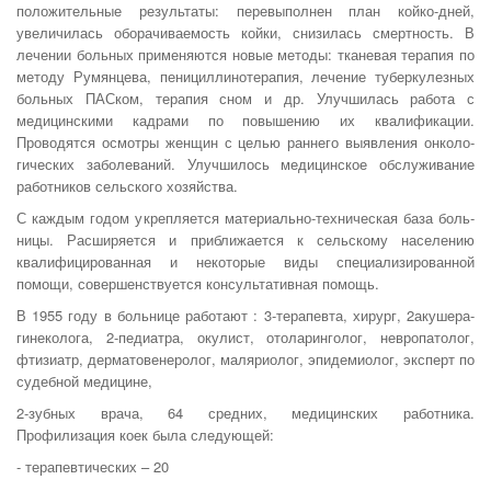
положительные результаты: перевыполнен план койко-дней,
увеличилась оборачиваемость койки, снизилась смертность. В
лечении больных применяются новые методы: тканевая терапия по
методу Румянцева, пенициллинотерапия, лечение туберкулезных
больных ПАСком, терапия сном и др. Улучшилась работа с
медицинскими кадрами по повышению их квалифи­кации.
Проводятся осмотры женщин с целью раннего выявления онколо­
гических заболеваний. Улучшилось медицинское обслуживание
работников сельского хозяйства.
С каждым годом укрепляется материально-техническая база боль­
ницы. Расширяется и приближается к сельскому населению
квалифици­рованная и некоторые виды специализированной
помощи, совершенст­вуется консультативная помощь.
В 1955 году в больнице работают : 3-терапевта, хирург, 2акушера-
гинеколога, 2-педиатра, окулист, отоларинголог, невропатолог,
фтизиатр, дерматовенеролог, маляриолог, эпидемиолог, эксперт по
судебной медицине,
2-зубных врача, 64 средних, медицинских работника.
Профилизация коек была следующей:
- терапевтических – 20