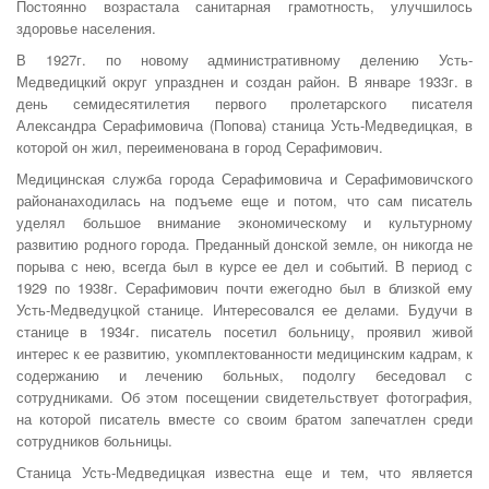
Постоянно возрастала санитарная грамотность, улучшилось
здоровье населения.
В 1927г. по новому административному делению Усть-
Медведицкий округ упразднен и создан район. В январе 1933г. в
день семидесятилетия первого пролетарского писателя
Александра Серафимовича (Попова) станица Усть-Медведицкая, в
которой он жил, переименована в город Серафимович.
Медицинская служба города Серафимовича и Серафимовичского
районанаходилась на подъеме еще и потом, что сам писатель
уделял большое внимание экономическому и культурному
развитию родного города. Преданный донской земле, он никогда не
порыва с нею, всегда был в курсе ее дел и событий. В период с
1929 по 1938г. Серафимович почти ежегодно был в близкой ему
Усть-Медведуцкой станице. Интересовался ее делами. Будучи в
станице в 1934г. писатель посетил больницу, проявил живой
интерес к ее развитию, укомплектованности медицинским кадрам, к
содержанию и лечению больных, подолгу беседовал с
сотрудниками. Об этом посещении свидетельствует фотография,
на которой писатель вместе со своим братом запечатлен среди
сотрудников больницы.
Станица Усть-Медведицкая известна еще и тем, что является