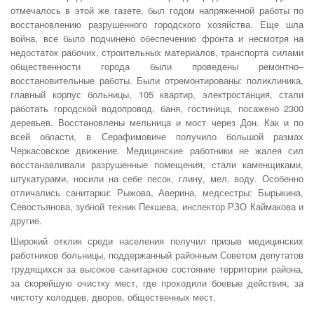
отмечалось в этой же газете, был годом напряженной работы по
восстановлению разрушенного городского хозяйства. Еще шла
война, все было подчинено обеспечению фронта и несмотря на
недостаток рабочих, строительных материалов, транспорта силами
общественности города были проведены ремонтно–
восстановительные работы. Были отремонтированы: поликлиника,
главный корпус больницы, 105 квартир, электростанция, стали
работать городской водопровод, баня, гостиница, посажено 2300
деревьев. Восстановлены мельница и мост через Дон. Как и по
всей области, в Серафимовиче получило большой размах
Черкасовское движение. Медицинские работники не жалея сил
восстанавливали разрушенные помещения, стали каменщиками,
штукатурами, носили на себе песок, глину, мел, воду. Особенно
отличались санитарки: Рыжова, Аверина, медсестры: Бырыкина,
Севостьянова, зубной техник Пекшева, инспектор РЗО Каймакова и
другие.
Широкий отклик среди населения получил призыв медицинских
работников больницы, поддержанный районным Советом депутатов
трудящихся за высокое санитарное состояние территории района,
за скорейшую очистку мест, где проходили боевые действия, за
чистоту колодцев, дворов, общественных мест.