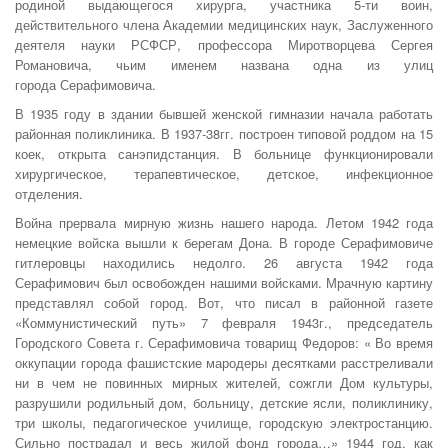
родиной выдающегося хирурга, участника 5-ти воин,
действительного члена Академии медицинских наук, Заслуженного
деятеля науки РСФСР, профессора Миротворцева Сергея
Романовича, чьим именем названа одна из улиц
города Серафимовича.
В 1935 году в здании бывшей женской гимназии начала работать
районная поликлиника. В 1937-38гг. построен типовой роддом на 15
коек, открыта санэпидстанция. В больнице функционировали
хирургическое, терапевтическое, детское, инфекционное
отделения.
Война прервала мирную жизнь нашего народа. Летом 1942 года
немецкие войска вышли к берегам Дона. В городе Серафимовиче
гитлеровцы находились недолго. 26 августа 1942 года
Серафимович был освобожден нашими войсками. Мрачную картину
представлял собой город. Вот, что писал в районной газете
«Коммунистический путь» 7 февраля 1943г., председатель
Городского Совета г. Серафимовича товарищ Федоров: « Во время
оккупации города фашистские мародеры десятками расстреливали
ни в чем не повинных мирных жителей, сожгли Дом культуры,
разрушили родильный дом, больницу, детские ясли, поликлинику,
три школы, педагогическое училище, городскую электростанцию.
Сильно пострадал и весь жилой фонд города…» 1944 год, как