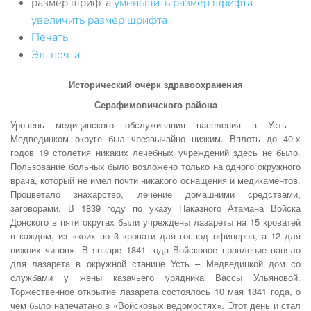
размер шрифта
уменьшить размер шрифта
увеличить размер шрифта
Печать
Эл. почта
Исторический очерк здравоохранения
Серафимовичского района
Уровень медицинского обслуживания населения в Усть -
Медведицком округе был чрезвычайно низким. Вплоть до 40-х
годов 19 столетия никаких лечебных учреждений здесь не было.
Пользование больных было возложено только на одного окружного
врача, который не имел почти никакого оснащения и медикаментов.
Процветало знахарство, лечение домашними средствами,
заговорами. В 1839 году по указу Наказного Атамана Войска
Донского в пяти округах были учреждены лазареты на 15 кроватей
в каждом, из «коих по 3 кровати для господ офицеров, а 12 для
нижних чинов». В январе 1841 года Войсковое правление наняло
для лазарета в окружной станице Усть – Медведицкой дом со
службами у жены казачьего урядника Вассы Ульяновой.
Торжественное открытие лазарета состоялось 10 мая 1841 года, о
чем было напечатано в «Войсковых ведомостях». Этот день и стал