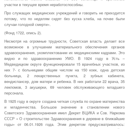
участки в текущее время неработоспособны.
Про служащих медицинских учреждений и говорить не приходится
потому, что по неделям сидят без куска хлеба, на почве были
случаи голодной смерти».
(Фонд 1722, опись 2).
Несмотря на огромные трудности, Советская власть делает все
возможное в улучшении материального обеспечения органов
здравоохранения, укомплектовании их медицинскими кадрами. Это
видно и по здравоохранению УМО. В 1924 году в Усть –
Медведицком округе функционировали 15 врачебных участков, из
них 7- с больницами общим числом на 150 коек, одна детская
больница, 2 лекарственных пункта, 2 зубных кабинета,
вендиспансер, дом матери и ребенка. В них работали 22 врача, 35
лекпомов, 3 акушерки, 69 человек обслуживающего младшего
персонала.
В 1925 году в округе создана четкая служба по охране материнства
и младенчества. Большое значение в становлении нового
Советского Здравоохранения имел Декрет ВЦИКА и Сов. Наркома
СССР « О строительстве Здравоохранения в деревне в ближайшие
годы» от 06.01.1926 года. Этим декретом предусматривалось: