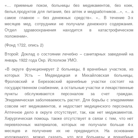
«… приемные покои, больницы без медикаментов, без коек,
белья,продуктов для питания, без аптек и медработников…», «.. а
самое главное – без денежных средств». «.. В течение 3-х
месяцев мед. сотрудники не получали денежного содержания.
Отдел здравоохранения находится в катастрофическом
положении».
(Фонд 1722, опись 2)
Второй: Доклад о состоянии лечебно – санитарных заведений на
январь 1922 года Окр. Исполком УМО.
«В округе функционирует 2 больницы, 8 врачебных участков, из
которых Усть – Медведицкая и Михайловская больницы,
Фроловский и Березовский врачебные участки состоят на
государственном снабжении, а остальные участки и лекарственные
пункты обслуживаются персоналом за счет граждан.
Эпидемическая заболеваемость растет. Для борьбы с эпидемиями
совсем нет медикаментов, и недостает медицинского персонала.
Аптечное дело в округе отсутствует, так, как нет медикаментов.
Хирургическая помощь также отсутствует в связи с тем, что нет
перевязочных материалов, которых не получали больше 4-х
месяцев и получение их не предвидится. На основании
изложенного, можно сказать, что все больницы и врачебные