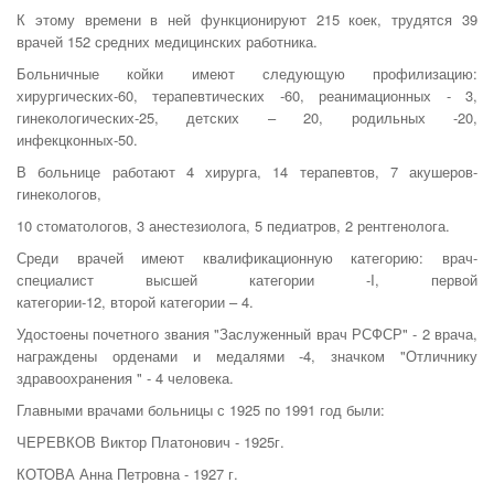
К этому времени в ней функционируют 215 коек, трудятся 39
врачей 152 средних медицинских работника.
Больничные койки имеют следующую профилизацию:
хирургических-60, терапевтических -60, реанимационных - 3,
гинекологических-25, детских – 20, родильных -20,
инфекцконных-50.
В больнице работают 4 хирурга, 14 терапевтов, 7 акушеров-
гинекологов,
10 стоматологов, 3 анестезиолога, 5 педиатров, 2 рентгенолога.
Среди врачей имеют квалификационную категорию: врач-
специалист высшей категории -I, первой
категории-12, второй категории – 4.
Удостоены почетного звания "Заслуженный врач РСФСР" - 2 врача,
награждены орденами и медалями -4, значком "Отличнику
здравоохране­ния " - 4 человека.
Главными врачами больницы с 1925 по 1991 год были:
ЧЕРЕВКОВ Виктор Платонович - 1925г.
КОТОВА Анна Петровна - 1927 г.