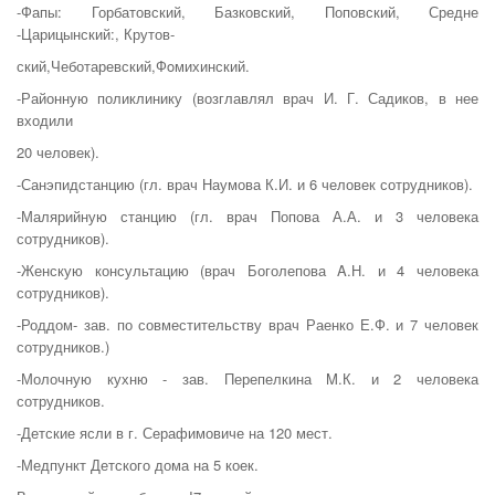
-Фапы: Горбатовский, Базковский, Поповский, Средне
-Царицынский:, Крутов-
ский,Чеботаревский,Фoмихинский.
-Районную поликлинику (возглавлял врач И. Г. Садиков, в нее
входили
20 человек).
-Санэпидстанцию (гл. врач Наумова К.И. и 6 человек сотрудников).
-Малярийную станцию (гл. врач Попова А.А. и 3 человека
сотрудников).
-Женскую консультацию (врач Боголепова A.Н. и 4 человека
сотрудников).
-Роддом- зав. по совместительству врач Раенко Е.Ф. и 7 человек
сотрудников.)
-Молочную кухню - зав. Перепелкина M.К. и 2 человека
сотрудников.
-Детские ясли в г. Серафимовиче на 120 мест.
-Медпункт Детского дома на 5 коек.