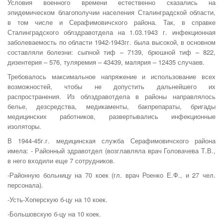
Условия военного времени естественно сказались на
эпидемическом благополучии населения Сталинградской области,
в том числе и Серафимовичского района. Так, в справке
Сталинградского облздравотдела на 1.03.1943 г. инфекционная
заболеваемость по области 1942-1943гг. была высокой, в основном
составляли болезни: сыпной тиф – 7139, брюшной тиф – 822,
дизентерия – 576, туляремия – 43439, малярия – 12435 случаев.
Требовалось максимальное напряжение и использование всех
возможностей, чтобы не допустить дальнейшего их
распространения. Из облздравотдела в районы направлялось
белье, дезсредства, медикаменты, бакпрепараты, бригады
медицинских работников, развертывались инфекционные
изоляторы.
В 1944-45г.г. медицинская служба Серафимовичского района
имела: - Районный здравотдел (возглавляла врач Головачева Т.В.,
в него вхо­дили еще 7 сотрудников.
-Районную больницу на 70 коек (гл. врач Роенко Е.Ф., и 27 чел.
персонала).
-Усть-Хоперскую б-цу на 10 коек.
-Большовскую б-цу на 10 коек.