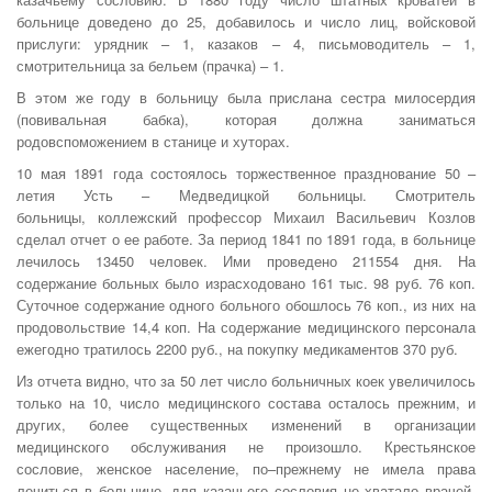
больнице доведено до 25, добавилось и число лиц, войсковой
прислуги: урядник – 1, казаков – 4, письмоводитель – 1,
смотрительница за бельем (прачка) – 1.
В этом же году в больницу была прислана сестра милосердия
(повивальная бабка), которая должна заниматься
родовспоможением в станице и хуторах.
10 мая 1891 года состоялось торжественное празднование 50 –
летия Усть – Медведицкой больницы. Смотритель
больницы, коллежский профессор Михаил Васильевич Козлов
сделал отчет о ее работе. За период 1841 по 1891 года, в больнице
лечилось 13450 человек. Ими проведено 211554 дня. На
содержание больных было израсходовано 161 тыс. 98 руб. 76 коп.
Суточное содержание одного больного обошлось 76 коп., из них на
продовольствие 14,4 коп. На содержание медицинского персонала
ежегодно тратилось 2200 руб., на покупку медикаментов 370 руб.
Из отчета видно, что за 50 лет число больничных коек увеличилось
только на 10, число медицинского состава осталось прежним, и
других, более существенных изменений в организации
медицинского обслуживания не произошло. Крестьянское
сословие, женское население, по–прежнему не имела права
лечиться в больнице, для казачьего сословия не хватало врачей,