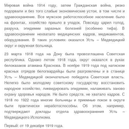
Мировая война 1914 году, затем Гражданская война, резко
подорвали и без того слабые экономические устои, в том числе и
здравоохранение. Все мужское работоспособное население было
на фронтах, хозяйство пришло в упадок. Повсюду царил голод,
разруха, эпидемии заразных болезней (особенно тифа). В
здравоохранении нехватало медицинских кадров, медикаментов,
оборудования. В таких условиях оказался Усть – Медведицкий
округ и окружная больница.
23 марта 1918 года на Дону была провозглашена Советская
республика. Однако летом 1918 года, округ оказался в руках
белоказаков атамана Краснова. В ноябре 1919 года под натиском
красных отрядов белогвардейцы были разгромлены и в станице
Усть – Медведицкой окончательно победила Советская власть.
Нелегко было молодому советскому государству восстановить
народное хозяйство, ликвидировать эпидемии, налаживать заново
охрану здоровья народов. Не было средств, не хватало кадров. С
1918 по 1922 года многие больницы и приемные покои в округе
были практически неработоспособны. Об этом, например,
подтверждают доклады отдела здравоохранения Усть –
Медведицкого Исполкома.
Первый: от 19 декабря 1919 года.