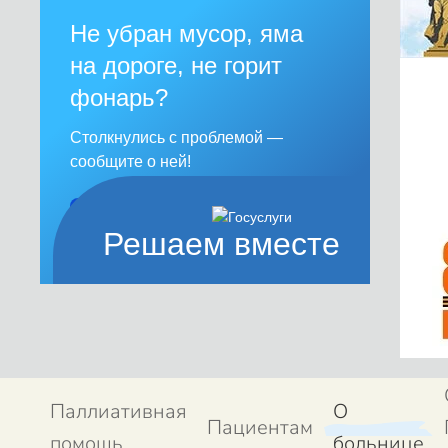
Не убран мусор, яма
на дороге, не горит
фонарь?
Столкнулись с проблемой —
сообщите о ней!
Сообщить о проблеме
Решаем вместе
Паллиативная
О
Пациентам
помощь
больнице