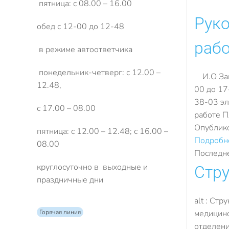
пятница: с 08.00 – 16.00
Руко
обед с 12-00 до 12-48
раб
в режиме автоответчика
понедельник-четверг: с 12.00 –
И.О Заме
12.48,
00 до 17
38-03 эл
с 17.00 – 08.00
работе П
Опублик
пятница: с 12.00 – 12.48; с 16.00 –
Подробне
08.00
Последне
круглосуточно в выходные и
Стру
праздничные дни
alt : Ст
Горячая линия
медицинс
отделени