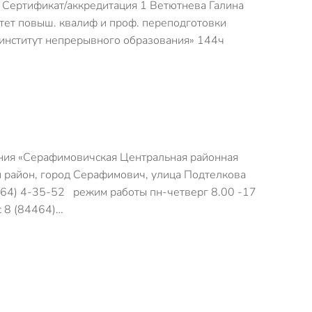
Сертификат/аккредитация 1 Ветютнева Галина
ет повыш. квалиф и проф. переподготовки
институт непрерывного образования» 144ч
ния «Серафимовичская Центральная районная
 район, город Серафимович, улица Подтелкова
464) 4-35-52 режим работы пн-четверг 8.00 -17
с 8 (84464)…