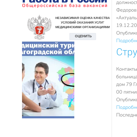
должност
Федоровн
«Актуаль
19.12.2
Опублик
Подробне
Стру
Контакты
больница
дом 79 Г
00 пятни
Опублик
Подробне
Последне