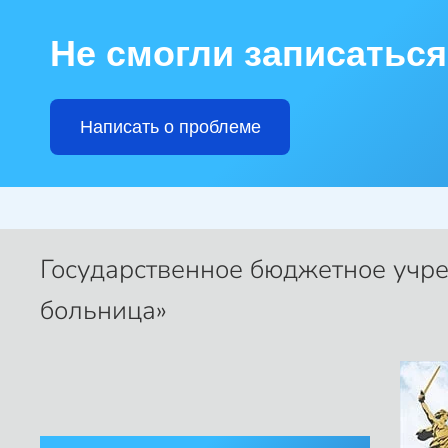
Не смогли записаться
Skip to main content
Написать о проблеме
Государственное бюджетное учр
больница»