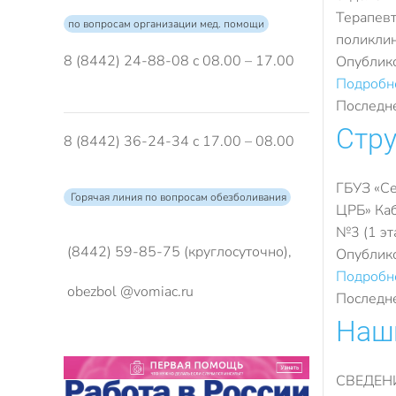
Терапевт
по вопросам организации мед. помощи
поликлин
8 (8442) 24-88-08 с 08.00 – 17.00
Опублик
Подробне
Последне
Стру
8 (8442) 36-24-34 с 17.00 – 08.00
ГБУЗ «С
Горячая линия по вопросам обезболивания
ЦРБ» Каб
№3 (1 эт
(8442) 59-85-75 (круглосуточно),
Опублик
Подробне
obezbol @vomiac.ru
Последне
Наш
СВЕДЕНИ