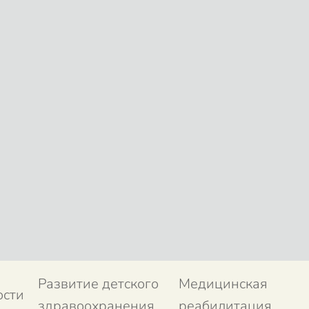
Развитие детского
Медицинская
ости
здравоохранения
реабилитация