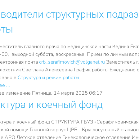
водители структурных подраз
оты
ститель главного врача по медицинской части Кедина Ека
-00, выходной суббота, воскресенье Прием по личным вопро
ектронная почта
crb_serafimovich@volganet.ru
Заместитель г
лохотник Светлана Алексеевна График работы Ежедневно 
овано в
Структура и режим работы
е ...
е изменение Пятница, 14 марта 2025 06:17
ктура и коечный фонд
руктура и коечный фонд СТРУКТУРА ГБУЗ «Серафимовичская
кой помощи Главный корпус ЦРБ - Круглосуточный стацион
е АРО Детское отделение Гинекологическое отделение Ин